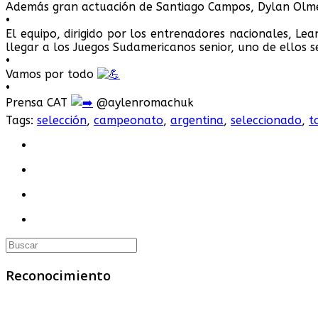
Además gran actuación de Santiago Campos, Dylan Olmed
•
El equipo, dirigido por los entrenadores nacionales, L
llegar a los Juegos Sudamericanos senior, uno de ellos 
•
Vamos por todo
•
Prensa CAT
@aylenromachuk
Tags:
selección
,
campeonato
,
argentina
,
seleccionado
,
t
Reconocimiento