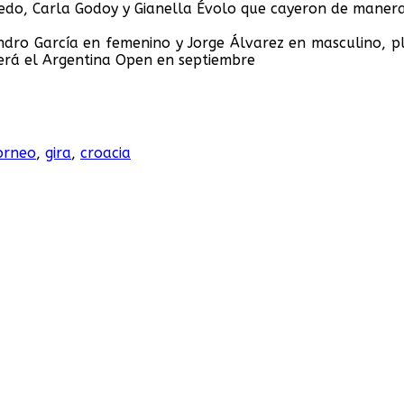
o, Carla Godoy y Gianella Évolo que cayeron de manera 
eandro García en femenino y Jorge Álvarez en masculino,
será el Argentina Open en septiembre
orneo
,
gira
,
croacia